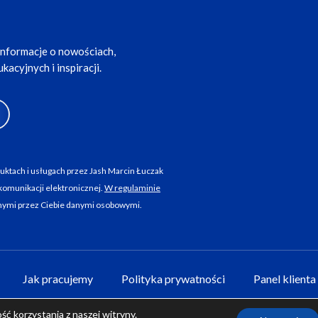
informacje o nowościach,
acyjnych i inspiracji.
ktach i usługach przez Jash Marcin Łuczak
komunikacji elektronicznej.
W regulaminie
nymi przez Ciebie danymi osobowymi.
Jak pracujemy
Polityka prywatności
Panel klienta 
ć korzystania z naszej witryny.