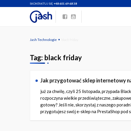
SKONTAKTUJ SIĘ
+48 601 69 68 38
·
Jash Technologie
black friday
Tag:
black friday
Jak przygotować sklep internetowy n
już
za chwilę, czyli 25 listopada, przypada Blac
rozpoczyna wielkie przedświąteczne, zakupowe 
gotowy? Jeśli nie, skorzystaj z naszego poradn
przygotujesz swój
e-sklep
na PrestaShop pod s