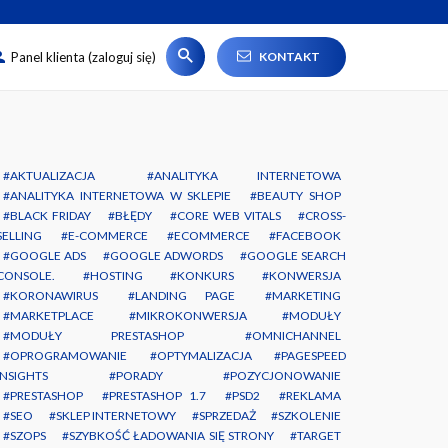
#
Panel klienta (zaloguj się)
KONTAKT
AKTUALIZACJA
ANALITYKA INTERNETOWA
ANALITYKA INTERNETOWA W SKLEPIE
BEAUTY SHOP
BLACK FRIDAY
BŁĘDY
CORE WEB VITALS
CROSS-
SELLING
E-COMMERCE
ECOMMERCE
FACEBOOK
GOOGLE ADS
GOOGLE ADWORDS
GOOGLE SEARCH
CONSOLE.
HOSTING
KONKURS
KONWERSJA
KORONAWIRUS
LANDING PAGE
MARKETING
MARKETPLACE
MIKROKONWERSJA
MODUŁY
MODUŁY PRESTASHOP
OMNICHANNEL
OPROGRAMOWANIE
OPTYMALIZACJA
PAGESPEED
INSIGHTS
PORADY
POZYCJONOWANIE
PRESTASHOP
PRESTASHOP 1.7
PSD2
REKLAMA
SEO
SKLEP INTERNETOWY
SPRZEDAŻ
SZKOLENIE
SZOPS
SZYBKOŚĆ ŁADOWANIA SIĘ STRONY
TARGET