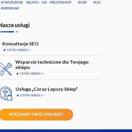
TWORZENIE SKLEPU NA PRESTASHOP
USP
UX
WEBINAR
Nasze usługi
Konsultacje SEO
CZYTAJ WIĘCEJ
Wsparcie techniczne dla Twojego
sklepu
CZYTAJ WIĘCEJ
Usługa „Coraz Lepszy Sklep”
CZYTAJ WIĘCEJ
WYCENIMY TWÓJ PROJEKT