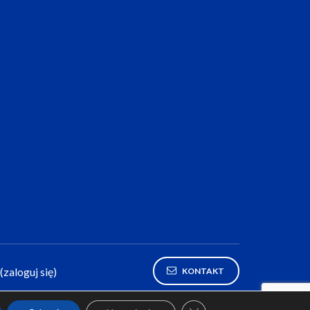
(zaloguj się)
KONTAKT
Zamknij panel powiadomie