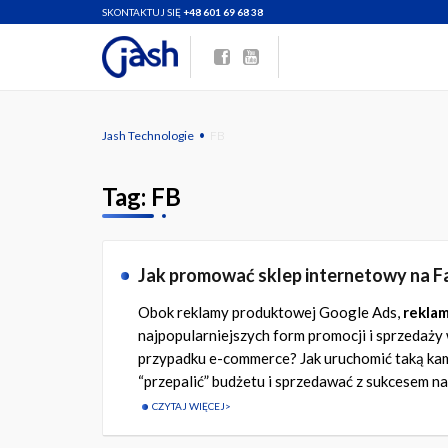
SKONTAKTUJ SIĘ
+48 601 69 68 38
·
Jash Technologie
FB
Tag:
FB
Jak promować sklep internetowy na F
Obok reklamy produktowej Google Ads,
reklam
najpopularniejszych form promocji i sprzedaży
przypadku e-commerce? Jak uruchomić taką kamp
“przepalić” budżetu i sprzedawać z sukcesem n
CZYTAJ WIĘCEJ