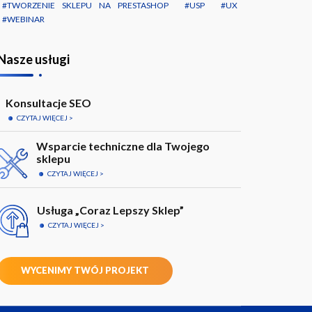
TWORZENIE SKLEPU NA PRESTASHOP
USP
UX
WEBINAR
Nasze usługi
Konsultacje SEO
CZYTAJ WIĘCEJ
Wsparcie techniczne dla Twojego
sklepu
CZYTAJ WIĘCEJ
Usługa „Coraz Lepszy Sklep”
CZYTAJ WIĘCEJ
WYCENIMY TWÓJ PROJEKT