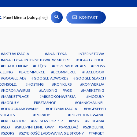
#
Panel klienta (zaloguj się)
KONTAKT
AKTUALIZACJA
ANALITYKA INTERNETOWA
ANALITYKA INTERNETOWA W SKLEPIE
BEAUTY SHOP
BLACK FRIDAY
BŁĘDY
CORE WEB VITALS
CROSS-
SELLING
E-COMMERCE
ECOMMERCE
FACEBOOK
GOOGLE ADS
GOOGLE ADWORDS
GOOGLE SEARCH
CONSOLE.
HOSTING
KONKURS
KONWERSJA
KORONAWIRUS
LANDING PAGE
MARKETING
MARKETPLACE
MIKROKONWERSJA
MODUŁY
MODUŁY PRESTASHOP
OMNICHANNEL
OPROGRAMOWANIE
OPTYMALIZACJA
PAGESPEED
INSIGHTS
PORADY
POZYCJONOWANIE
PRESTASHOP
PRESTASHOP 1.7
PSD2
REKLAMA
SEO
SKLEP INTERNETOWY
SPRZEDAŻ
SZKOLENIE
SZOPS
SZYBKOŚĆ ŁADOWANIA SIĘ STRONY
TARGET