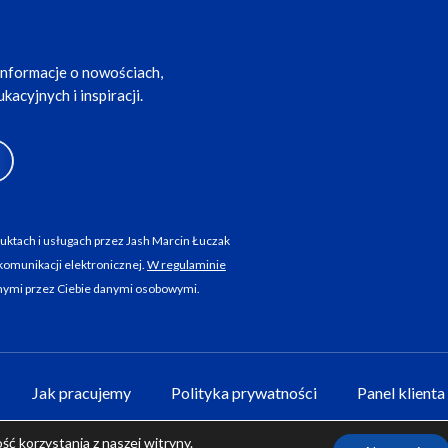
informacje o nowościach,
acyjnych i inspiracji.
ktach i usługach przez Jash Marcin Łuczak
komunikacji elektronicznej.
W regulaminie
nymi przez Ciebie danymi osobowymi.
Jak pracujemy
Polityka prywatności
Panel klienta 
ć korzystania z naszej witryny.