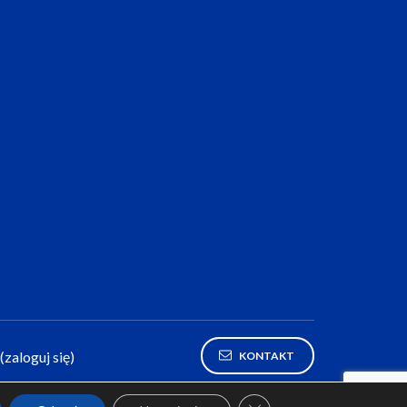
(zaloguj się)
KONTAKT
Zamknij panel powiadomie