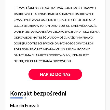
WYRAŻAM ZGODĘ NA PRZETWARZANIE MOICH DANYCH
OSOBOWYCH. ADMINISTRATOREM DANYCH OSOBOWYCH
ZAWARTYCH W ZGŁOSZENIU JEST JASH TECHNOLOGIE SP. Z
O.O., Z SIEDZIBĄ W TORUNIU (87-100), UL. CHEŁMIŃSKA 22/2.
DANE PRZETWARZANE SĄ W CELU ROZPOZNANIA I UDZIELENIA
ODPOWIEDZI NA TREŚĆ WIADOMOŚCI. KAŻDY MA PRAWO
DOSTĘPU DO TREŚCI SWOICH DANYCH OSOBOWYCH, ICH
POPRAWIANIA ORAZ ŻĄDANIA ICH USUNIĘCIA. PODANIE
DANYCH MA CHARAKTER DOBROWOLNY, JEDNAK JEST
NIEZBĘDNE DLA UZYSKANIA ODPOWIEDZI.
Kontakt bezpośredni
Marcin Łuczak