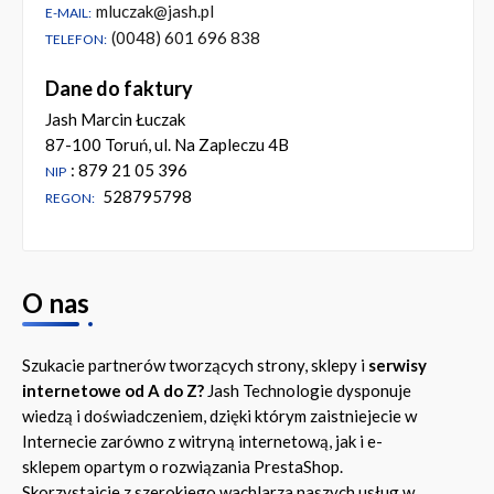
mluczak@jash.pl
E-MAIL:
(0048) 601 696 838
TELEFON:
Dane do faktury
Jash Marcin Łuczak
87-100 Toruń, ul. Na Zapleczu 4B
: 879 21 05 396
NIP
528795798
REGON:
O nas
Szukacie partnerów tworzących strony, sklepy i
serwisy
internetowe od A do Z?
Jash Technologie dysponuje
wiedzą i doświadczeniem, dzięki którym zaistniejecie w
Internecie zarówno z witryną internetową, jak i e-
sklepem opartym o rozwiązania PrestaShop.
Skorzystajcie z szerokiego wachlarza naszych usług w