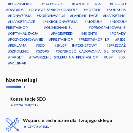
ECOMMERCE
FACEBOOK
GOOGLE ADS
GOOGLE
ADWORDS
GOOGLE SEARCH CONSOLE.
HOSTING
KONKURS
KONWERSJA
KORONAWIRUS
LANDING PAGE
MARKETING
MARKETPLACE
MIKROKONWERSJA
MODUŁY
MODUŁY
PRESTASHOP
OMNICHANNEL
OPROGRAMOWANIE
OPTYMALIZACJA
PAGESPEED INSIGHTS
PORADY
POZYCJONOWANIE
PRESTASHOP
PRESTASHOP 1.7
PSD2
REKLAMA
SEO
SKLEP INTERNETOWY
SPRZEDAŻ
SZKOLENIE
SZOPS
SZYBKOŚĆ ŁADOWANIA SIĘ STRONY
TARGET
TWORZENIE SKLEPU NA PRESTASHOP
USP
UX
WEBINAR
Nasze usługi
Konsultacje SEO
CZYTAJ WIĘCEJ
Wsparcie techniczne dla Twojego sklepu
CZYTAJ WIĘCEJ