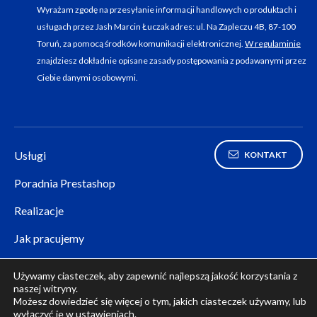
Wyrażam zgodę na przesyłanie informacji handlowych o produktach i
usługach przez Jash Marcin Łuczak adres: ul. Na Zapleczu 4B, 87-100
Toruń, za pomocą środków komunikacji elektronicznej.
W regulaminie
znajdziesz dokładnie opisane zasady postępowania z podawanymi przez
Ciebie danymi osobowymi.
Usługi
KONTAKT
Poradnia Prestashop
Realizacje
Jak pracujemy
Polityka prywatności
Używamy ciasteczek, aby zapewnić najlepszą jakość korzystania z
naszej witryny.
Panel klienta (zaloguj się)
Możesz dowiedzieć się więcej o tym, jakich ciasteczek używamy, lub
wyłączyć je w
ustawieniach
.