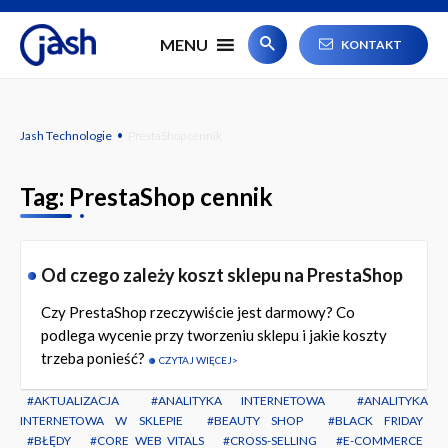
#
MENU
KONTAKT
·
Jash Technologie
PrestaShop cennik
Tag:
PrestaShop cennik
Od czego zależy koszt sklepu na PrestaShop
Czy PrestaShop rzeczywiście jest darmowy? Co
podlega wycenie przy tworzeniu sklepu i jakie koszty
trzeba ponieść?
CZYTAJ WIĘCEJ
AKTUALIZACJA
ANALITYKA INTERNETOWA
ANALITYKA
INTERNETOWA W SKLEPIE
BEAUTY SHOP
BLACK FRIDAY
BŁĘDY
CORE WEB VITALS
CROSS-SELLING
E-COMMERCE