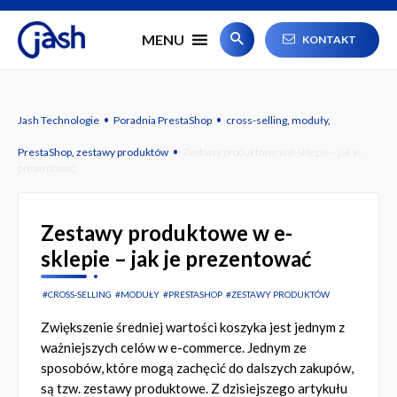
#
MENU
KONTAKT
·
·
Jash Technologie
Poradnia PrestaShop
cross-selling
,
moduły
,
·
PrestaShop
,
zestawy produktów
Zestawy produktowe w e-sklepie – jak je
prezentować
Zestawy produktowe w e-
sklepie – jak je prezentować
CROSS-SELLING
MODUŁY
PRESTASHOP
ZESTAWY PRODUKTÓW
Zwiększenie średniej wartości koszyka jest jednym z
ważniejszych celów w e-commerce. Jednym ze
sposobów, które mogą zachęcić do dalszych zakupów,
są tzw. zestawy produktowe. Z dzisiejszego artykułu