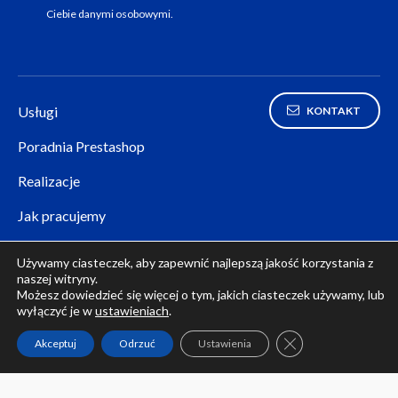
Ciebie danymi osobowymi.
Usługi
KONTAKT
Poradnia Prestashop
Realizacje
Jak pracujemy
Polityka prywatności
Używamy ciasteczek, aby zapewnić najlepszą jakość korzystania z
naszej witryny.
Panel klienta (zaloguj się)
Możesz dowiedzieć się więcej o tym, jakich ciasteczek używamy, lub
wyłączyć je w
ustawieniach
.
Zamknij panel pow
Akceptuj
Odrzuć
Ustawienia